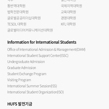
통번역대학원
국제지역대학원
법학전문대학원
교육대학원
글로벌공공리더십대학원
경영대학원
TESOL 대학원
KFL 대학원
글로벌미디어커뮤니케이션대학원
Information
for International Students
Office of International Admission & Management(OIAM)
International Student Support Center(ISSC)
Undergraduate Admission
Graduate Admission
Student Exchange Program
Visiting Program
International Summer Session(ISS)
International Student Organization(ISO)
HUFS
발전기금