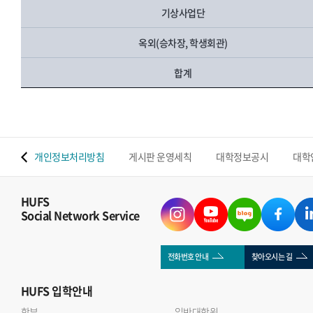
기상사업단
옥외(승차장, 학생회관)
합계
 맵
개인정보처리방침
게시판 운영세칙
대학정보공시
대학
HUFS
Social Network Service
전화번호 안내
찾아오시는 길
HUFS
입학안내
학부
일반대학원