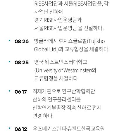
RISE사업단과 서울RISE사업단을, 각
사업단 산하에
경기RISE사업운영팀과
서울RISE사업운영팀 을 신설하다.
방글라데시 후지쇼글로벌(Fujisho
08
26
Global Ltd.)과 교류협정을 체결하다.
영국 웨스트민스터대학교
08
25
(University of Westminster)와
교류협정을 체결하다
직제개편으로 연구산학협력단
06
17
산하의 연구윤리센터를
산학연계부총장 직속 산하로 편제
변경 하다.
우즈베키스탄 타슈켄트한국교육원
06
12