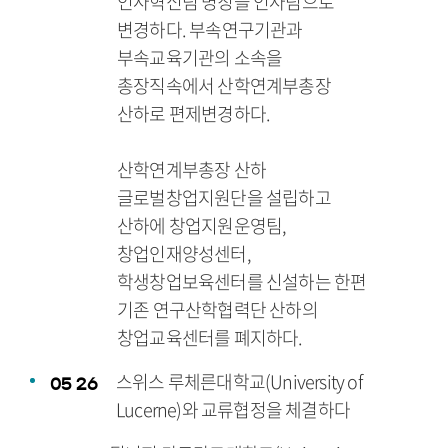
인사혁신팀 명칭을 인사팀으로
변경하다. 부속연구기관과
부속교육기관의 소속을
총장직속에서 산학연계부총장
산하로 편제변경하다.
산학연계부총장 산하
글로벌창업지원단을 설립하고
산하에 창업지원운영팀,
창업인재양성센터,
학생창업보육센터를 신설하는 한편
기존 연구산학협력단 산하의
창업교육센터를 폐지하다.
스위스 루체른대학교(University of
05
26
Lucerne)와 교류협정을 체결하다