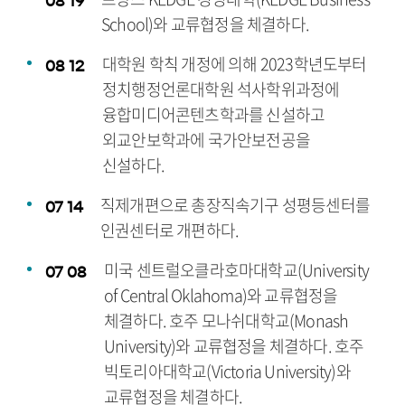
08
19
School)와 교류협정을 체결하다.
대학원 학칙 개정에 의해 2023학년도부터
08
12
정치행정언론대학원 석사학위과정에
융합미디어콘텐츠학과를 신설하고
외교안보학과에 국가안보전공을
신설하다.
직제개편으로 총장직속기구 성평등센터를
07
14
인권센터로 개편하다.
미국 센트럴오클라호마대학교(University
07
08
of Central Oklahoma)와 교류협정을
체결하다. 호주 모나쉬대학교(Monash
University)와 교류협정을 체결하다. 호주
빅토리아대학교(Victoria University)와
교류협정을 체결하다.