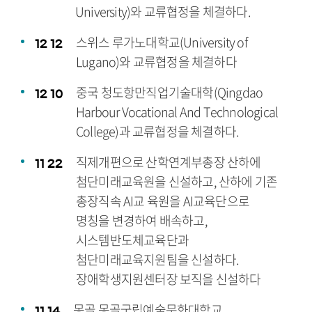
University)와 교류협정을 체결하다.
스위스 루가노대학교(University of
12
12
Lugano)와 교류협정을 체결하다
중국 청도항만직업기술대학(Qingdao
12
10
Harbour Vocational And Technological
College)과 교류협정을 체결하다.
직제개편으로 산학연계부총장 산하에
11
22
첨단미래교육원을 신설하고, 산하에 기존
총장직속 AI교 육원을 AI교육단으로
명칭을 변경하여 배속하고,
시스템반도체교육단과
첨단미래교육지원팀을 신설하다.
장애학생지원센터장 보직을 신설하다
몽골 몽골국립예술문화대학교
11
14