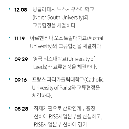
방글라데시 노스사우스대학교
12
08
(North South University)와
교류협정을 체결하다.
아르헨티나 오스트랄대학교(Austral
11
19
University)와 교류협정을 체결하다.
영국 리즈대학교(University of
09
29
Leeds)와 교류협정을 체결하다.
프랑스 파리가톨릭대학교(Catholic
09
16
University of Paris)와 교류협정을
체결하다.
직제개편으로 산학연계부총장
08
28
산하에 RISE사업본부를 신설하고,
RISE사업본부 산하에 경기