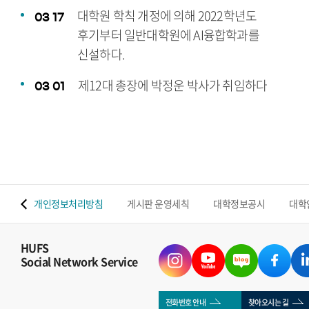
대학원 학칙 개정에 의해 2022학년도
03
17
후기부터 일반대학원에 AI융합학과를
신설하다.
제12대 총장에 박정운 박사가 취임하다
03
01
 맵
개인정보처리방침
게시판 운영세칙
대학정보공시
대학
HUFS
Social Network Service
전화번호 안내
찾아오시는 길