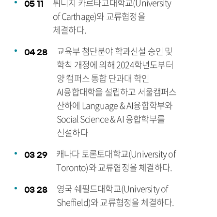
튀니지 카르타고대학교(University
05
11
of Carthage)와 교류협정을
체결하다.
교육부 첨단분야 학과신설 승인 및
04
28
학칙 개정에 의해 2024학년도부터
양 캠퍼스 통합 단과대 학인
AI융합대학을 설립하고 서울캠퍼스
산하에 Language & AI융합학부와
Social Science & AI 융합학부를
신설하다
캐나다 토론토대학교(University of
03
29
Toronto)와 교류협정을 체결하다.
영국 쉐필드대학교(University of
03
28
Sheffield)와 교류협정을 체결하다.