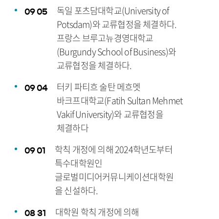
독일 포츠담대학교(University of
09
05
Potsdam)와 교류협정을 체결하다.
프랑스 브루고뉴경영대학교
(Burgundy School of Business)와
교류협정을 체결하다.
터키 파티흐 술탄 메흐멧
09
04
바크프대학교(Fatih Sultan Mehmet
Vakif University)와 교류협정을
체결하다
학칙 개정에 의해 2024학년도부터
09
01
특수대학원인
글로벌미디어커뮤니케이션대학원
을 신설하다.
대학원 학칙 개정에 의해
08
31