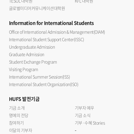
TESOL 대학원
KFL 대학원
글로벌미디어커뮤니케이션대학원
Information
for International Students
Office of International Admission & Management(OIAM)
International Student Support Center(ISSC)
Undergraduate Admission
Graduate Admission
Student Exchange Program
Visiting Program
International Summer Session(ISS)
International Student Organization(ISO)
HUFS
발전기금
기금 소개
기부자 예우
명예의 전당
기금 소식
참여하기
기부·수혜 Stories
-
이달의 기부자