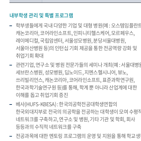
내부학생 관리 및 특별 프로그램
학부생들에게 국내 다양한 기업 및 대형 병원(예 : 오스템임플란트
캐논코리아, 코어라인소프트, 인피니티헬스케어, 모르페우스,
레이메디컬, 국립암센터, 서울성모병원, 분당서울대병원,
서울아산병원 등)의 인턴십 기회 제공을 통한 전공역량 강화 및
취업기회 확대
관련기업, 연구소 및 병원 전문가들의 세미나 개최(예 : 서울대병원
세브란스병원, 성모병원, 딥노이드, 지멘스헬시니어, 뷰노,
쓰리빌리언스, 캐논코리아, 코어라인소프트, 표준과학연구원,
한국과학기술연구원 등)를 통해, 학계 뿐 아니라 산업계에 대한
이해를 돕고 취업기회 증진
베사(HUFS-KBESA) : 한국의공학전공대학생연합의
한국외대지부로 전국의 의공학을 전공하는 대학생이 모여 수평
네트워크를 구축하고, 연구소 및 병원, 기타 기관 및 학회, 회사
등등과의 수직적 네트워크를 구축
전공과목에 대한 멘토링 프로그램의 운영 및 지원을 통해 학교생