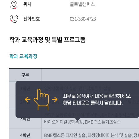
위치
글로벌캠퍼스
전화번호
031-330-4723
학과 교육과정 및 특별 프로그램
학과 교육과정
구분
1학년
일반생물학 및 실험, 컴퓨터개론 및 실습
2학년
미생물학, 선형대수학, 바이오확률통계, 의용회로 및 실습
생명정보학을 위한 데이터마이닝, BME 신호및시스템, 
3학년
바이오메디컬공학특강, BME 캡스톤기초실습
4학년
BME 캡스톤 디자인 실습, 의생명데이터분석 및 실습, 