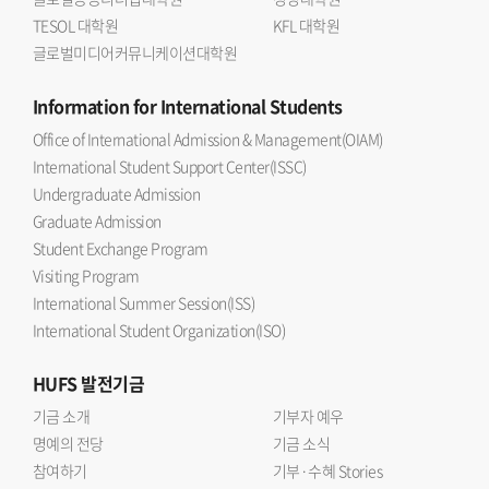
TESOL 대학원
KFL 대학원
글로벌미디어커뮤니케이션대학원
Information
for International Students
Office of International Admission & Management(OIAM)
International Student Support Center(ISSC)
Undergraduate Admission
Graduate Admission
Student Exchange Program
Visiting Program
International Summer Session(ISS)
International Student Organization(ISO)
HUFS
발전기금
기금 소개
기부자 예우
명예의 전당
기금 소식
참여하기
기부·수혜 Stories