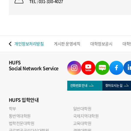
TEL : 031-330-4027
 맵
개인정보처리방침
게시판 운영세칙
대학정보공시
대학
HUFS
Social Network Service
전화번호 안내
찾아오시는 길
HUFS
입학안내
학부
일반대학원
통번역대학원
국제지역대학원
법학전문대학원
교육대학원
글로벌공공리더십대학원
경영대학원