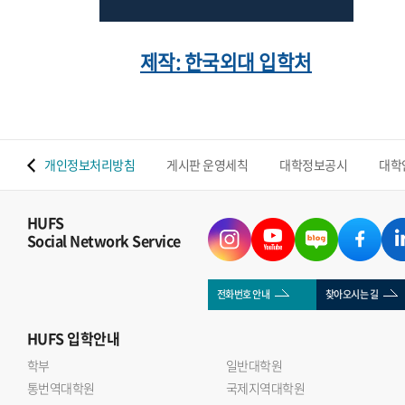
제작: 한국외대 입학처
 맵
개인정보처리방침
게시판 운영세칙
대학정보공시
대학
HUFS
Social Network Service
전화번호 안내
찾아오시는 길
HUFS
입학안내
학부
일반대학원
통번역대학원
국제지역대학원