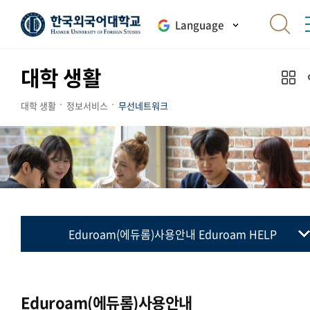
Language
대학 생활
대학 생활
정보서비스
무선네트워크
Eduroam(에듀롬)사용안내 Eduroam HELP
무선인터넷 사용방법
Eduroam(에듀롬)사용안내
Eduroam(에듀롬)사용안내
서울 캠퍼스