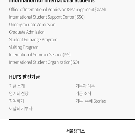
Information
for International Students
Office of International Admission & Management(OIAM)
International Student Support Center(ISSC)
Undergraduate Admission
Graduate Admission
Student Exchange Program
Visiting Program
International Summer Session(ISS)
International Student Organization(ISO)
HUFS
발전기금
기금 소개
기부자 예우
명예의 전당
기금 소식
참여하기
기부·수혜 Stories
이달의 기부자
서울캠퍼스