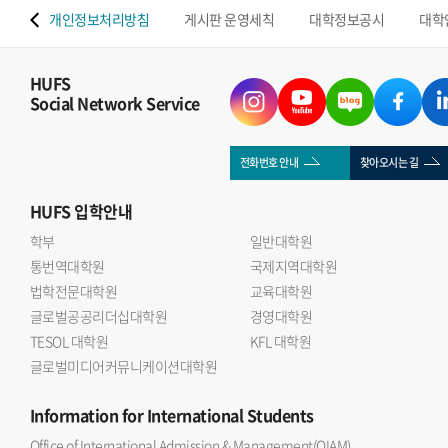
 맵
개인정보처리방침
게시판 운영세칙
대학정보공시
대학
HUFS
Social Network Service
전화번호 안내
찾아오시는 길
HUFS
입학안내
학부
일반대학원
통번역대학원
국제지역대학원
법학전문대학원
교육대학원
글로벌공공리더십대학원
경영대학원
TESOL 대학원
KFL 대학원
글로벌미디어커뮤니케이션대학원
Information
for International Students
Office of International Admission & Management(OIAM)