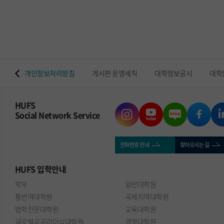
 맵
개인정보처리방침
게시판 운영세칙
대학정보공시
대학
HUFS
Social Network Service
전화번호 안내
찾아오시는 길
HUFS
입학안내
학부
일반대학원
통번역대학원
국제지역대학원
법학전문대학원
교육대학원
글로벌공공리더십대학원
경영대학원