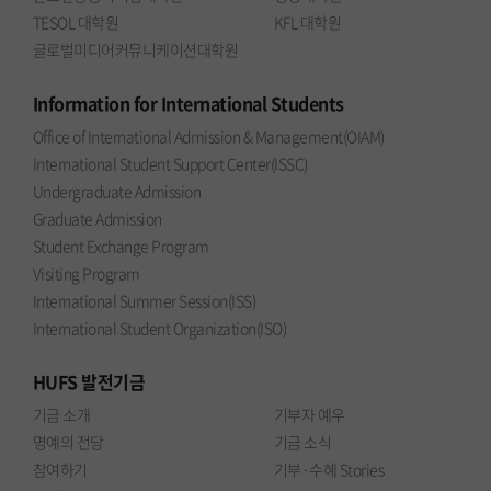
TESOL 대학원
KFL 대학원
글로벌미디어커뮤니케이션대학원
Information
for International Students
Office of International Admission & Management(OIAM)
International Student Support Center(ISSC)
Undergraduate Admission
Graduate Admission
Student Exchange Program
Visiting Program
International Summer Session(ISS)
International Student Organization(ISO)
HUFS
발전기금
기금 소개
기부자 예우
명예의 전당
기금 소식
참여하기
기부·수혜 Stories