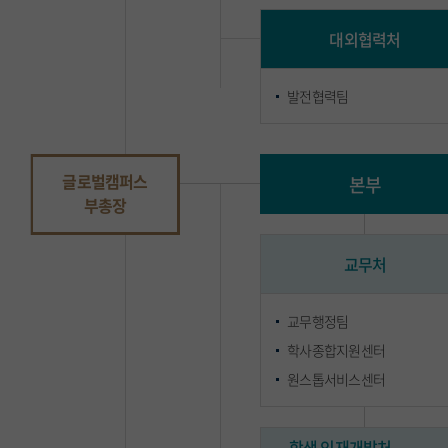
대외협력처
발전협력팀
글로벌캠퍼스
본부
부총장
교무처
교무행정팀
학사종합지원센터
원스톱서비스센터
학생∙인재개발처