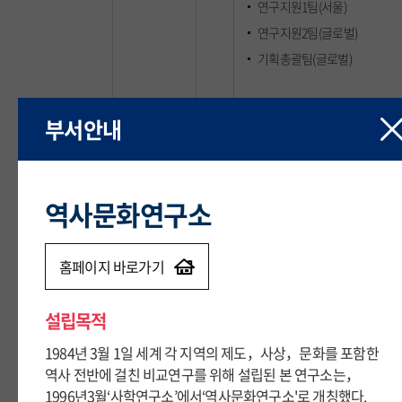
연구지원1팀(서울)
연구지원2팀(글로벌)
기획총괄팀(글로벌)
산학지원팀(글로벌)
부서안내
부서안내
산학재무회계팀(글로벌)
창업보육센터
역사문화연구소
역사문화연구소
지산학협력R&DB센터
기술이전센터
다문화교육원
홈페이지 바로가기
홈페이지 바로가기
공동기기원
설립목적
설립목적
1984년 3월 1일 세계 각 지역의 제도，사상，문화를 포함한
1984년 3월 1일 세계 각 지역의 제도，사상，문화를 포함한
역사 전반에 걸친 비교연구를 위해 설립된 본 연구소는，
역사 전반에 걸친 비교연구를 위해 설립된 본 연구소는，
연구윤리센터
1996년3월‘사학연구소’에서‘역사문화연구소'로 개칭했다.
1996년3월‘사학연구소’에서‘역사문화연구소'로 개칭했다.