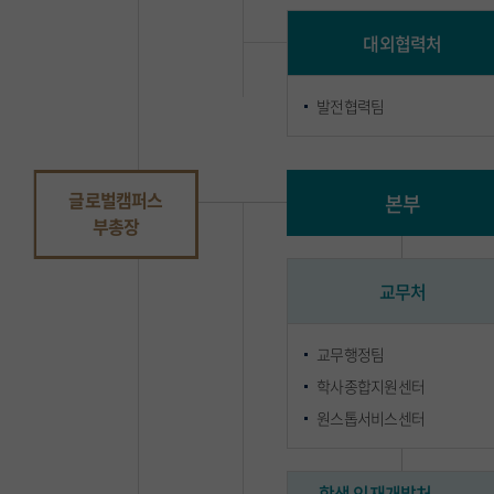
대외협력처
발전협력팀
글로벌캠퍼스
본부
부총장
교무처
교무행정팀
학사종합지원센터
원스톱서비스센터
학생∙인재개발처