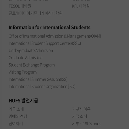
TESOL 대학원
KFL 대학원
글로벌미디어커뮤니케이션대학원
Information
for International Students
Office of International Admission & Management(OIAM)
International Student Support Center(ISSC)
Undergraduate Admission
Graduate Admission
Student Exchange Program
Visiting Program
International Summer Session(ISS)
International Student Organization(ISO)
HUFS
발전기금
기금 소개
기부자 예우
명예의 전당
기금 소식
참여하기
기부·수혜 Stories