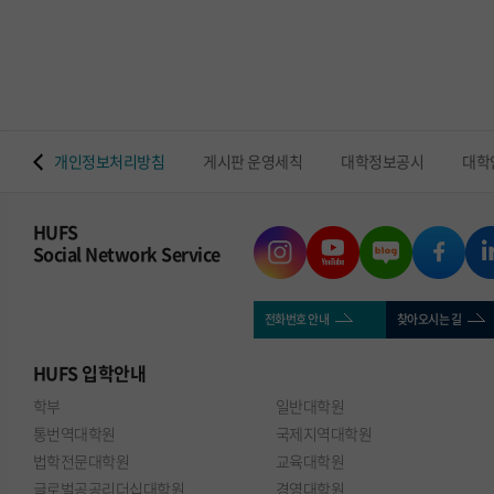
 맵
개인정보처리방침
게시판 운영세칙
대학정보공시
대학
HUFS
Social Network Service
전화번호 안내
찾아오시는 길
HUFS
입학안내
학부
일반대학원
통번역대학원
국제지역대학원
법학전문대학원
교육대학원
글로벌공공리더십대학원
경영대학원