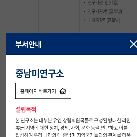
연구지원1팀(서울)
연구지원2팀(글로벌)
기획총괄팀(글로벌)
산학지원팀(글로벌)
부서안내
부서안내
산학재무회계팀(글로벌)
창업보육센터
중남미연구소
중남미연구소
지산학협력R&DB센터
기술이전센터
다문화교육원
홈페이지 바로가기
홈페이지 바로가기
공동기기원
설립목적
설립목적
본 연구소는 대부분 유엔 창립회원국들로 구성된 방대한 라틴
본 연구소는 대부분 유엔 창립회원국들로 구성된 방대한 라틴
美洲 지역에 대한 정치, 경제, 사회, 문화 등을 연구하고 이를
美洲 지역에 대한 정치, 경제, 사회, 문화 등을 연구하고 이를
연구윤리센터
집성하여 우리 나라의 대 중남미 지역국가들과의 관계를 더욱
집성하여 우리 나라의 대 중남미 지역국가들과의 관계를 더욱