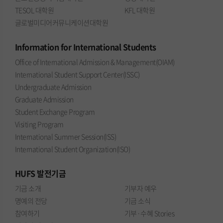
TESOL 대학원
KFL 대학원
글로벌미디어커뮤니케이션대학원
Information
for International Students
Office of International Admission & Management(OIAM)
International Student Support Center(ISSC)
Undergraduate Admission
Graduate Admission
Student Exchange Program
Visiting Program
International Summer Session(ISS)
International Student Organization(ISO)
HUFS
발전기금
기금 소개
기부자 예우
명예의 전당
기금 소식
참여하기
기부·수혜 Stories