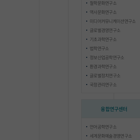
철학문화연구소
연구논문집(『일본연구』)발간
연구논문집(『일본연구』)발간
역사문화연구소
연구소 총서 발간
연구소 총서 발간
미디어커뮤니케이션연구소
학술진흥재단 기초학문 과제추진
학술진흥재단 기초학문 과제추진
글로벌경영연구소
국내외 대학 및 연구소와 관련분야의 학술연구
국내외 대학 및 연구소와 관련분야의 학술연구
기초과학연구소
법학연구소
정보산업공학연구소
환경과학연구소
글로벌정치연구소
국정관리연구소
융합연구센터
언어공학연구소
세계문화예술경영연구소