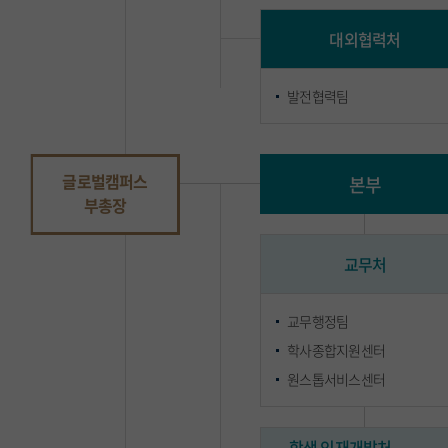
대외협력처
발전협력팀
글로벌캠퍼스
본부
부총장
교무처
교무행정팀
학사종합지원센터
원스톱서비스센터
학생∙인재개발처