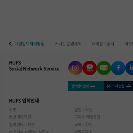
 맵
개인정보처리방침
게시판 운영세칙
대학정보공시
대학
HUFS
Social Network Service
전화번호 안내
찾아오시는 길
HUFS
입학안내
학부
일반대학원
통번역대학원
국제지역대학원
법학전문대학원
교육대학원
글로벌공공리더십대학원
경영대학원