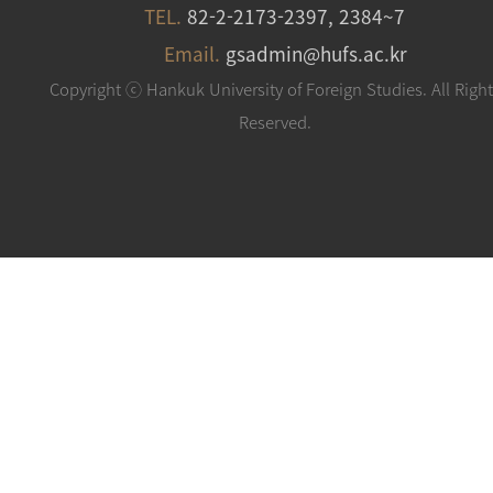
TEL.
82-2-2173-2397, 2384~7
Email.
gsadmin@hufs.ac.kr
Copyright ⓒ Hankuk University of Foreign Studies. All Righ
Reserved.