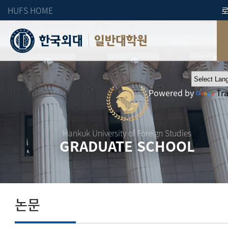
HUFS HOME
일반대학원
Powered by
Tr
Hankuk University of Foreign Studies
GRADUATE SCHOOL
논문