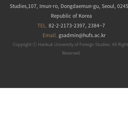
Studies,107, Imun-ro, Dongdaemun-gu, Seoul, 024
Republic of Korea
TEL.
82-2-2173-2397, 2384~7
Email.
gsadmin@hufs.ac.kr
Copyright ⓒ Hankuk University of Foreign Studies. All Righ
Reserved.