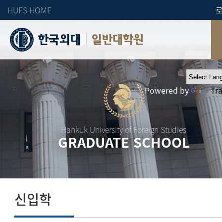
HUFS HOME
일반대학원
Powered by
Tr
Hankuk University of Foreign Studies
GRADUATE SCHOOL
신입학