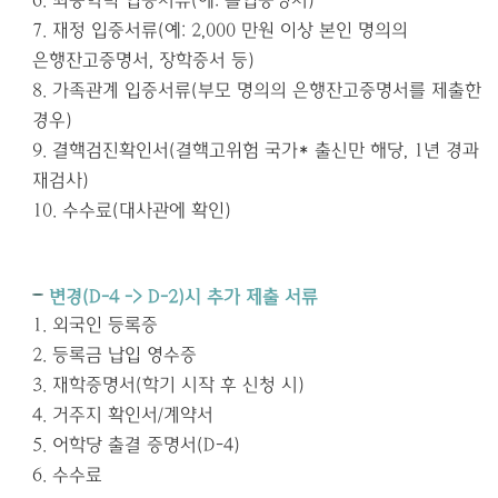
6.
최종학력 입증서류
(
예
:
졸업증명서
)
7.
재정 입증서류
(
예
: 2,000 만원
이상 본인 명의의
은행잔고증명서
,
장학증서 등
)
8.
가족관계 입증서류
(
부모 명의의 은행잔고증명서를 제출한
경우
)
9.
결핵검진확인서
(
결핵고위험 국가
*
출신만 해당
, 1
년 경과
재검사
)
10.
수수료
(
대사관에 확인
)
변경
(D-4 -> D-2)
시 추가 제출 서류
1.
외국인 등록증
2.
등록금 납입 영수증
3.
재학증명서
(
학기 시작 후 신청 시
)
4.
거주지 확인서
/
계약서
5.
어학당 출결 증명서
(D-4)
6.
수수료