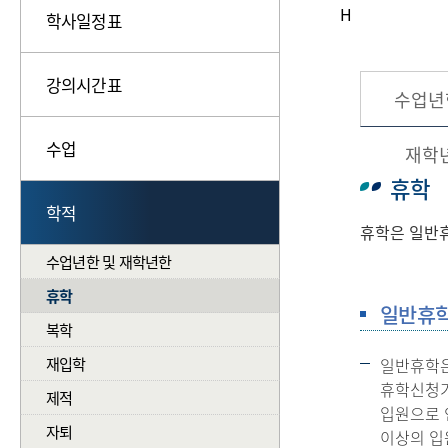
H
학사일정표
강의시간표
수업년
수업
재학
휴학
학적
휴학은 일반휴
수업년한 및 재학년한
휴학
일반휴
복학
재입학
일반휴학은
휴학신청기
제적
입원으로 
자퇴
이상의 입