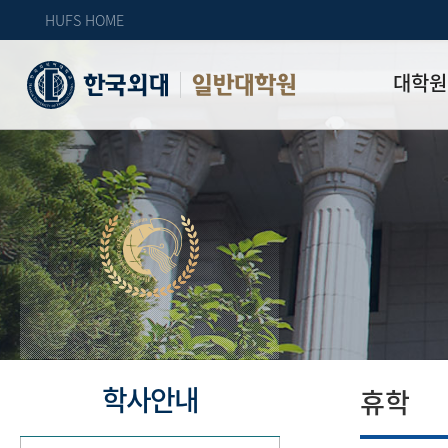
HUFS HOME
대학원
일반대학원
원장인사
연혁
역대 대학원 
주임교수 연
학과 소개
업무안내
오시는 길
자체 평가
학사안내
휴학