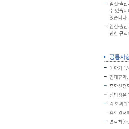
임신·출산휴
수 있습니
있습니다.
임신·출산
관한 규칙
공통사
매학기 1
입대휴학,
휴학신청학
신입생은 
각 학위과
휴학원서파
연락처(주