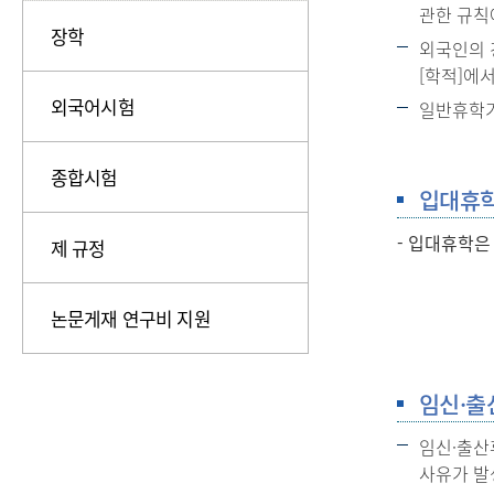
관한 규칙
장학
외국인의 
[학적]에
외국어시험
일반휴학기
종합시험
입대휴
- 입대휴학은
제 규정
논문게재 연구비 지원
임신·출
임신·출산
사유가 발