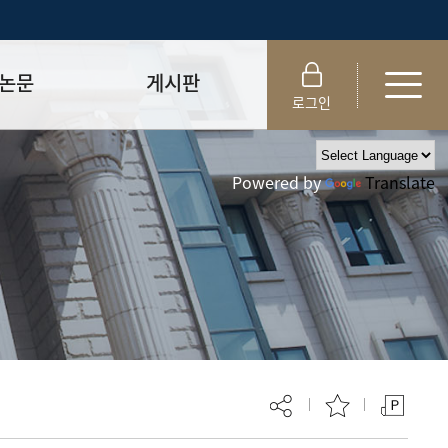
논문
게시판
로그인
제출 절차/자격
공지사항
Powered by
Translate
 및 템플릿
자료실
FAQ
_
취업·모집 관련 공지
제안심사
특강·프로그램 관련 공지
교육 이수 안내
대학원생권리장전
위원회 규정
대학원 총학생회
 지침서
외국인 유학생 비자(VISA)
문검색