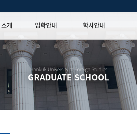
 소개
입학안내
학사안내
모집일정
학사일정표
학위논문
모집요강
강의시간표
논문작성법
원장
입시 공지사항
수업
양식함
Hankuk University of Foreign Studies
GRADUATE SCHOOL
락처
학부-대학원 연계과정
학적
논문지도
학위논문
석·박사 통합 학위과정
장학
연구윤리
박사후 연구과정
외국어시험
연구윤리
종합시험
연구윤리
제 규정
졸업생논
논문게재 연구비 지원