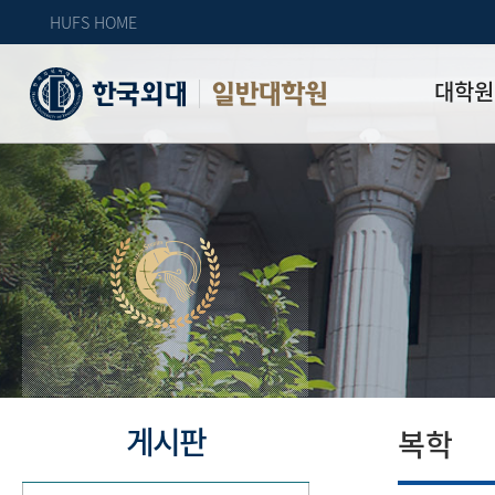
HUFS HOME
대학원
일반대학원
원장인사
연혁
역대 대학원 
주임교수 연
학과 소개
업무안내
오시는 길
자체 평가
게시판
복학