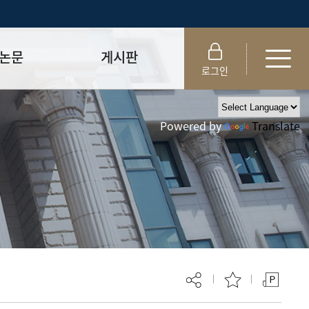
논문
게시판
로그인
제출 절차/자격
공지사항
Powered by
Translate
 및 템플릿
자료실
FAQ
_
취업·모집 관련 공지
제안심사
특강·프로그램 관련 공지
교육 이수 안내
대학원생권리장전
위원회 규정
대학원 총학생회
 지침서
외국인 유학생 비자(VISA)
문검색