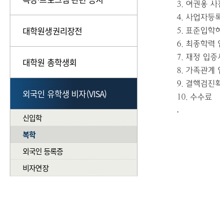
3.
여권용 
4.
사업자등
대학원생권리장전
5.
표준입학
6.
최종학력 
7.
재정 입증
대학원 총학생회
8.
가족관계 
9.
결핵검진
외국인 유학생 비자(VISA)
10.
수수료
.
신입학
복학
외국인 등록증
비자연장