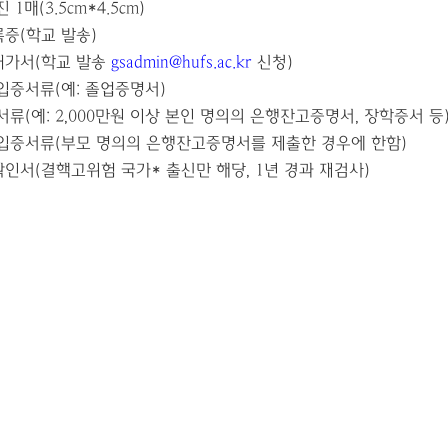
사진
1
매
(3.5cm*4.5cm)
록증
(
학교 발송
)
허가서
(
학교 발송
gsadmin@hufs.ac.kr
신청
)
입증서류
(
예
:
졸업증명서
)
서류
(
예
: 2,000만원
이상 본인 명의의 은행잔고증명서
,
장학증서 등
입증서류
(
부모 명의의 은행잔고증명서를 제출한 경우에 한함
)
확인서
(
결핵고위험 국가
*
출신만 해당
, 1
년 경과 재검사
)