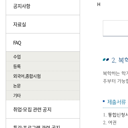
H
공지사항
자료실
FAQ
수업
2. 복
등록
복학하는 학기
외국어,종합시험
주부터 가능합니다
논문
기타
제출서류
취업·모집 관련 공지
1.
통합신청
2.
여권
특강·프로그램 관련 공지