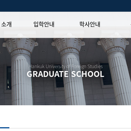
 소개
입학안내
학사안내
모집일정
학사일정표
학위논문
모집요강
강의시간표
논문작성법
원장
입시 공지사항
수업
양식함
Hankuk University of Foreign Studies
GRADUATE SCHOOL
락처
학부-대학원 연계과정
학적
논문지도
학위논문
석·박사 통합 학위과정
장학
연구윤리
박사후 연구과정
외국어시험
연구윤리
종합시험
연구윤리
제 규정
졸업생논
논문게재 연구비 지원