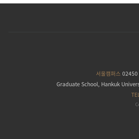
서울캠퍼스
0245
Graduate School, Hankuk Univers
TE
C