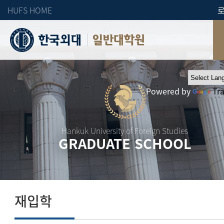
HUFS HOME
일반대학원
Powered by
Tr
Hankuk University of Foreign Studies
GRADUATE SCHOOL
재입학