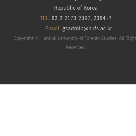
Republic of Korea
TEL.
82-2-2173-2397, 2384~7
Email.
gsadmin@hufs.ac.kr
Copyright ⓒ Hankuk University of Foreign Studies. All Righ
Reserved.