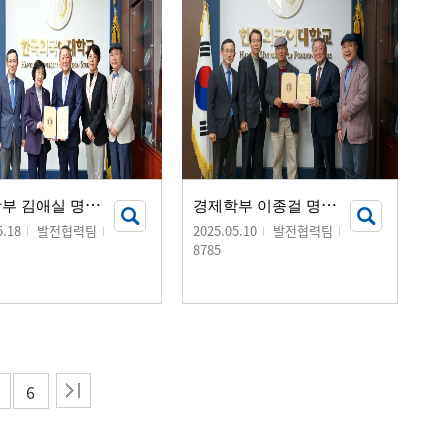
경
제학부 김애실 명예교수, 장학금 기부 서명식 개최
경
제학부 이종걸 명예교수, 장학금 기부 서명식 개최
5.18
발전협력팀
2025.05.10
발전협력팀
8785
6