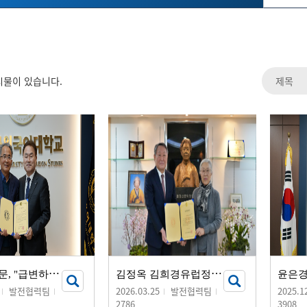
시물이 있습니다.
안
홍진 동문, "급변하는 시대 모교의 미래 인재 양성에 보탬되길"...
김
정옥 김희경유럽정신문화장학재단 이사장, 발전기금 20억 원 기부
발전협력팀
2026.03.25
발전협력팀
2025.1
2786
3908