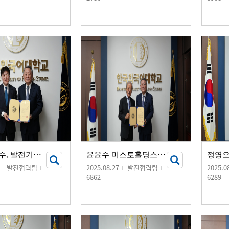
유
달승 교수, 발전기금 기부서명식 개최
윤
윤수 미스토홀딩스 회장, 발전기금 10억 원 기부
발전협력팀
2025.08.27
발전협력팀
2025.0
6862
6289