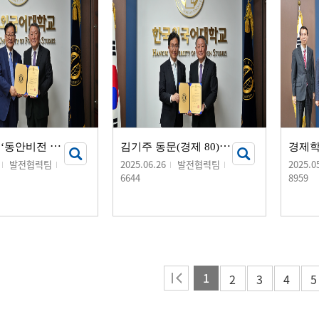
동
안교회, ‘동안비전 장학금’ 기부 서명식 개최
김
기주 동문(경제 80), ‘경제학부 김기주장학금’ 기부 서명식 개최
발전협력팀
2025.06.26
발전협력팀
2025.0
6644
8959
1
2
3
4
5