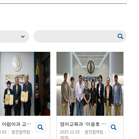
메뉴추가
윤
은경 아랍어과 교수, 누적 기부 1억 원 달성
영
어교육과 ‘이응호 장학금’ 기부 서명식 개최
2.02
발전협력팀
2025.12.02
발전협력팀
3976