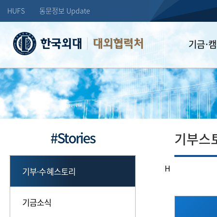
HUFS
동문정보 Update
대외협력처
기금·
학교발전기
장학기금
선배드림 장
#Stories
기부스
H
기부·수혜스토리
기금소식