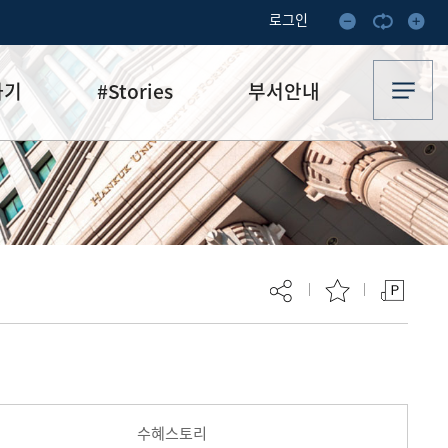
로그인
하기
#Stories
부서안내
기부·수혜스토리
업무안내
기금소식
오시는 길
추천
이달의 기부자
보
현재 페이지를 즐겨찾는 메뉴로
등록하시겠습니까?
수혜스토리