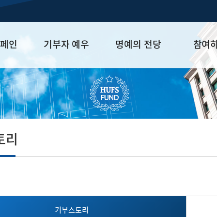
캠페인
기부자 예우
명예의 전당
참여
금
예우 프로그램
HUFS Honor
참여방법
세제 혜택
Diamond Club
기부하기
학금
Platinum Club
잠재기부자 
졸업동문 정
토리
업데이트
기부스토리