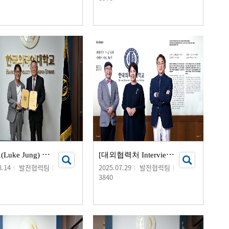
정
영오(Luke Jung) 동문(헝가리학 99), 장학금 기부 서명식 개최
[
대외협력처 Interview] 외대인의 자긍심과 미래에 대한 투자
8.14
발전협력팀
2025.07.29
발전협력팀
3840