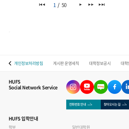
마련되어, 양국 청년들이 디지털 시대 한 스페인 청년 협력과
1
50
인터뷰는 아래 Global HUFS 봄호 E-book을 통해서도
진로의 미래 를 주제로 스페인어로 심도 있는 토론을 진행했다.
확인하실 수 있습니다(p.16-17)https://e-
서울 신라호텔에서 열린 이번 세션에는 국내 대학 스페인어
book.hufs.ac.kr/20260401_131128/
전공 학부 및 대학원생과 한국에서 수학 중인 스페인 국적
-
대학생 등 총 21명이 참여하였다. 참가자들은 ▲양국 청년이
공동으로 추진할 수 있는 협력 프로젝트 ▲물리적 이동 없이
이루어지는 상호 이해와 디지털 교류의 가능성과 한계 ▲AI와
노동시장 변화 속에서 요구되는 새로운 경력 모델을 중심으로
 맵
개인정보처리방침
게시판 운영세칙
대학정보공시
대학
활발한 논의를 펼쳤다. 특히, 우리 대학 학부 및 대학원생들이
다수 선발되어 적극적으로 참여하며 국제 무대에서 존재감을
보였다.참가자들은 유학 및 해외 경험을 바탕으로 AI 시대에
HUFS
Social Network Service
필요한 역량과 기술 변화의 기회와 한계를 균형 있게
공유하였다. 특히 디지털 교류의 장점과 함께 문화 이해의 한계,
직업 구조 변화에 대한 우려가 제기되었으며, 청년 교류 확대를
전화번호 안내
찾아오시는 길
위한 디지털 플랫폼 구축, 장학 지원 확대, 정책적 대응 필요성
HUFS
입학안내
등 구체적인 발전 과제도 도출되었다.좌장을 맡은 송예림
학부
교수는 이번 라운드테이블은 양국 정부 기관이 청년 협력의
일반대학원