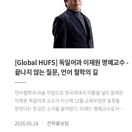
연구팀은 실제 임상 및 의료 현장에서 활용 가능한 의료기기
개발과 상용화를 추진할 계획이다.우 교수는 의료용 RF
하드웨어 분야에서 높은 전문성과 독창성을 갖춘 연구자로,
의료영상의 해상도와 정밀도를 향상시키는 핵심 기술 개발에
기여하고 있다. 특히 융합 연구 역량을 기반으로 MRI 하드웨어
원천기술 연구를 수행하고 있으며, 이는 국내에서는 비교적
연구 사례가 드문 분야로 학문적 희소성과 미래 성장 가능성이
[Global HUFS] 독일어과 이재원 명예교수 -
높은 영역으로 평가받고 있다.이번 연구에는
끝나지 않는 질문, 언어 철학의 길
대구경북첨단의료산업진흥재단 최욱수 박사와 이대목동병원
이효정 교수가 함께하여 공동으로 연구를 수행할 예정이다.
언어철학과 미술 작업으로 한국외대의 이름을 널리 알려온
이재원 독일어과 교수가 지난해 12월 교육부장관 표창을
받았다는 뜻깊은 소식을 알려왔다. 이제는 명예교수로서
후학을 양성하며 연구와 예술 활동에 발자취를 남기고 싶다는
2026.05.18
전략홍보팀
이재원 교수로부터 희망찬 포부를 들어보았다.- 교육부 주관