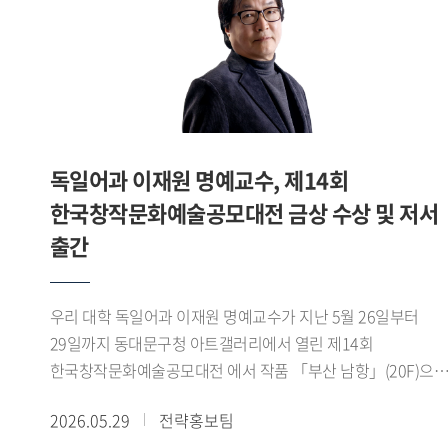
고마운 인연이었고, 제가 교육자로 지금에 이르기까지 많이
도와주셨습니다. 그래서 지금도 학생들에게 동기부여가 되길
바라며 제 이야기를 많이 들려줍니다. - 교수님은 최근 수년간
최우수 수준의 강의 평가를 꾸준히 기록해오셨습니다. 학생들
교육에 있어 중요하게 생각하는 부분은 무엇입니까?최근
수년간 최우수 수준의 강의 평가를 기록해왔습니다만,
독일어과 이재원 명예교수, 제14회
처음부터 강의 평가가 최우수는 아니었습니다. 제 강의 평가는
2020년 전과 후로 나뉜다고 봅니다. 우리 태국어학과에서는
한국창작문화예술공모대전 금상 수상 및 저서
교수가 언어학은 물론 지역학 강의도 함께 합니다. 제가
출간
태국에서 보낸 10년을 토대로 수업을 진행했는데, 지적
호기심이 강한 학생들에게 다소 부족하지 않을까 늘
자문했습니다. 그래서 첫 연구년을 맞았을 때 싱가포르
우리 대학 독일어과 이재원 명예교수가 지난 5월 26일부터
국립대학교에서 동남아시아 지역학 석사 학위를 취득했습니다.
29일까지 동대문구청 아트갤러리에서 열린 제14회
그때 새로운 시야가 열렸습니다. 그동안은 교수 입장의 저만
한국창작문화예술공모대전 에서 작품 「부산 남항」(20F)으
있었다면, 다시 학생의 입장으로 돌아가 교수님들을 바라보며
금상을 수상했다.이재원 교수에게 부산 남항은 단순한 풍경이
2026.05.29
전략홍보팀
저의 부족한 점을 깨닫고 어떤 수업을 할지 지침을 세우게 된
아니라 시간과 감정이 머무는 공간이다. 그는 이번 작품에서
겁니다. 이후 어떤 과목을 맡든 철저히 수업 준비를 하고,