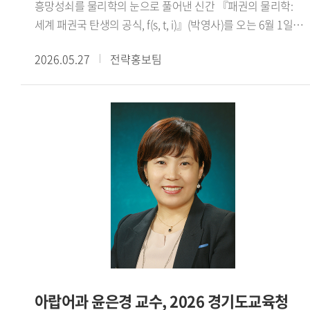
흥망성쇠를 물리학의 눈으로 풀어낸 신간 『패권의 물리학:
영상이 30만 뷰를 넘어 상을 받았습니다. 국가행사에서 대통령
이기는 38가지 방법』을 중심으로 현대 사회의 설득과 논쟁
세계 패권국 탄생의 공식, f(s, t, i)』(박영사)를 오는 6월 1일
통역을 맡기도 했습니다. 국가와 지역사회에 도움이 되는
구조를 해설하며, 논리와 수사학, 인간 심리에 대한 통찰을
출간한다.장 교수는 역사상 최대 영토를 개척한 중세 몽골
연구와 대외활동은 사양하지 않고 적극 참여하는 편입니다. -
담아냈다.
2026.05.27
전략홍보팀
제국의 팽창 메커니즘을 근대 대영 제국과 현대 미국의 사례로
앞으로의 활동 계획을 들려주세요.올해 우리 태국어학과가
확장하여 고찰한 끝에, 패권이 물리학적인 에너지의 흐름과
창설 60주년을 맞이했습니다. 2학기에 학과 행사를 준비
법칙 에 따라 움직인다는 독창적인 통찰에 도달했다.
중인데 동문들에게는 학교를 사랑하는 마음을 다시 떠올리게
본서에서는 세계 3대 패권국(중세 몽골 제국, 근대 대영 제국,
해주고, 재학생들에게는 선배들과 교류하며 앞날을 개척하는
현대 미국)의 탄생을 관통하는 패권 에너지 결정 공식(HE=si/t)
용기를 심어주려 합니다. 그리고 정년까지 남은 기간에
을 정립하여 역사 속 패권의 성쇠를 완전히 새로운 프레임으로
언어학과 이주민 연구를 병행해 좋은 학자로 남고 싶습니다.
명쾌하게 풀어낸다.인문 사회과학과 자연과학의 경계를 허문
그래서 우리 학생들에게 선배이자 교육자로서 꼭 필요한
이번 신간은 인류의 과거와 현재를 관통하는 물리적 법칙을
사람이 되고자 합니다.※ 해당 인터뷰는 아래 Global HUFS
제시하며, 현재의 미국 패권을 새롭게 조명하고 나아가 다가올
여름호 E-book을 통해서도 확인하실 수 있습니다(p.14-
미래 세계 질서의 향방을 예측하는 과학적인 나침반이 될
15)https://e-book.hufs.ac.kr/20260623_135256/
것으로 기대된다.
아랍어과 윤은경 교수, 2026 경기도교육청