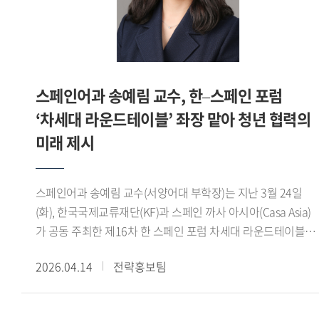
중동 정세로 인해 비대면 생중계 방식으로 전환됐다. 전쟁과
대한민국미술대전에서 입상하면서 공모전에 출품하기
폭력으로 혼란스러운 상황 속에서도 소설이 인간적 가치와
시작했습니다. 지금까지 40여 회 정도 입상했네요. 그중
아름다움을 환기하고 미래를 모색하는 문화적 지적 논의의
대한민국미술대전에서 처음 입상했던 대명포구 는 제 인생의
장으로 기능한다는 점에서 이번 시상식은 더욱 큰 의미를 지닌
작품이라 생각됩니다. 학교에 기증해서 지금 백년관 로비에
것으로 평가된다.백 교수는 올해 심사위원 가운데 유일한
걸려 있습니다. - 앞으로의 활동계획을 들려주십시오.저는 올해
스페인어과 송예림 교수, 한–스페인 포럼
비아랍권 인사로 참여했으며, 한국 연구자가 IPAF
2월 28일부로 그간의 교수직을 마무리했습니다. 명예교수로서
‘차세대 라운드테이블’ 좌장 맡아 청년 협력의
심사위원으로 선정된 것은 이번이 처음이다. 이를 통해
얼마간은 강의를 계속하고, 연구와 작업시간도 많이 가질
아랍문학에 대한 해석의 다양성이 확대되고, 아랍권 내 한국
미래 제시
예정입니다. 저는 연구하다가 지치면 붓을 들고 작업을 합니다.
연구자의 인지도 제고는 물론 국내 아랍어 연구자의 국제 무대
그래서 연구도 작업도 언제나 새롭습니다. 지금은 저와 같이
참여 기회 확대에도 기여할 것으로 기대된다.아울러 이번
은퇴한 한성대학교 역사문화학부 박준철 교수와 마르틴 루터의
스페인어과 송예림 교수(서양어대 부학장)는 지난 3월 24일
위촉은 우리 대학 통번역대학원이 아랍어 및 통번역 분야에서
일생을 담은 마르틴 브레히트의 대작을 번역 중입니다.
(화), 한국국제교류재단(KF)과 스페인 까사 아시아(Casa Asia)
국제적 경쟁력을 갖춘 교육 연구 기관임을 보여주는 사례로,
언어철학사 는 조만간 고대 부분을 마무리 지어 저서로 펴낼
가 공동 주최한 제16차 한 스페인 포럼 차세대 라운드테이블
향후 수상작의 한국어 번역과 국내 출판 가능성 확대에도
생각입니다. 돌아오는 4월경부터는 경인미술대전,
세션에서 좌장을 맡아 행사를 이끌었다.한 스페인 포럼은 양국
긍정적으로 작용할 전망이다.
남농미술대전, 대한민국현대미술대전 등에 출품하기 위해
2026.04.14
전략홍보팀
정부, 학계, 경제계 인사들이 참여해 학술 연구 교류와 미래
작업에 몰입할 작정입니다. 인생의 즐거움은 은퇴 이후라는
전략 산업 분야 협력 방안을 논의하는 대표적인 양국 간 협력
말이 있습니다. 저도 그 말처럼 한국외대와 함께한 긴 세월을
플랫폼이다. 특히 올해는 차세대 라운드테이블 세션이 새롭게
발판삼아 뜻깊은 은퇴 생활을 채워 나가려 합니다.※ 해당