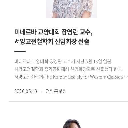
개발 적용하고 연구한 교수법을 학생들에게 적용하는 등
실질적인 성과를 냈기 때문이 아닐까 합니다. 또 홍보실장,
태국학과 학과장, 특수외국어교육진흥원 부원장 등 주요
보직을 거치며 대학 발전에 이바지해온 점을 좋게
미네르바 교양대학 장영란 교수,
봐주셨으리라 예상합니다. - 교수님은 우리 한국외대
서양고전철학회 신임회장 선출
동문이기도 합니다. 한국외대는 교수님에게 어떤 의미입니까?
저는 태국어과 98학번 동문입니다. 학창시절 외국어 공부에
흥미가 있었는데, 집안 형편이 어려워 진로 고민이 많았습니다.
미네르바 교양대학 장영란 교수가 지난 6월 13일 열린
다행히 한국외대에 장학생으로 입학했고 좋은 교수님들을 만나
서양고전철학회 정기총회에서 신임회장으로 선출됐다.한국
학업에 집중할 수 있었습니다. 그러다 대학 4학년 때 우리
서양고전철학회(The Korean Society for Western Classical
대학에 교환교수로 오신 태국인 교수님이 유학을
Philosophy)는 고대 그리스 철학, 헬레니즘 철학 및 고대 후기
제안해주셨습니다. 집안 형편을 생각하면 유학은 너무
2026.06.18
전략홍보팀
철학 등 서양고전철학 전반에 대해 연구하고 국내
먼일이었습니다. 그런 사정을 털어놓았더니 교수님이 저와
고대철학연구자들의 학술 교류 및 후속세대 양성을 위해
저희 어머니와 만나 밤새 이야기를 나누며 설득해주셨어요.
노력하는 학술단체이다.
그렇게 교수님 덕분에 태국 유학을 떠나 석사와 박사과정을
마쳤습니다. 유학 기간 내내 교수님이 저를 딸처럼 잘
챙겨주셨고요. 돌이켜보면 한국외대에서 만난 모든 분이