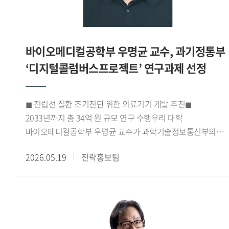
네트워크를 확대하고 상호 문화 이해를 바탕으로 교육 섹터 간
특색 있는 국제교류협력 운영이 이루어져야 한다 고 의견을
밝혀 관심을 모았다.
바이오메디컬공학부 우명균 교수, 과기정통부
‘디지털콜럼버스프로젝트’ 연구과제 선정
◼ 전립선 질환 조기진단 위한 의료기기 개발 추진◼
2033년까지 총 34억 원 규모 연구 수행우리 대학
바이오메디컬공학부 우명균 교수가 과학기술정보통신부의
2026년도 정보통신 방송기술개발사업
2026.05.19
전략홍보팀
디지털콜럼버스프로젝트 과제 연구책임자로 선정되었다.
우명균 교수가 연구책임자로 수행하는 이번 과제는 2026년
4월부터 2033년 12월까지 8년간 진행되며, 총 사업비는 약
34억 원 규모이다.선정된 연구과제는 전립선 질환의
조기진단을 목표로 하는 의료기기 개발 연구로, 남성의
건강수명 연장과 삶의 질 향상에 기여하는 것을 목표로 한다.