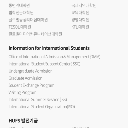
통번역대학원
국제지역대학원
중요성에 주목하고 있음을 보여주는 자리 라며 디지털 전환과
법학전문대학원
교육대학원
AI 시대라는 변화 속에서 한국과 스페인의 청년들이 서로
글로벌공공리더십대학원
경영대학원
소통하고 협력의 가능성을 모색했다는 점에서 큰 의의가 있다
TESOL 대학원
KFL 대학원
고 밝혔다. 이어 이번 만남이 향후 지속적인 교류와 공동
글로벌미디어커뮤니케이션대학원
프로젝트로 이어지는 출발점이 될 것 이라고 강조했다.한편,
이번 차세대 라운드테이블에는 우리 대학 스페인어과 최승연,
Information
for International Students
윤민희, 강윤도 학생과 일반대학원 스페인어문학과 김채현,
Office of International Admission & Management(OIAM)
통번역대학원 한서과 주송라, 최혜림 학생이 선발되어 토론에
International Student Support Center(ISSC)
참여했다.
Undergraduate Admission
Graduate Admission
Student Exchange Program
Visiting Program
International Summer Session(ISS)
International Student Organization(ISO)
HUFS
발전기금