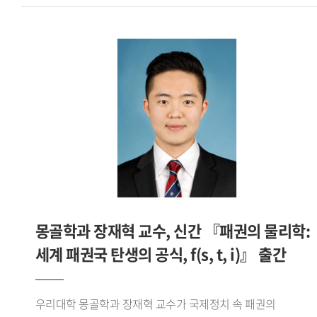
야수파의 강렬한 색채와 후기 인상주의 특유의 빛의 흔들림을
연구를 활발히 진행해 성과를 강의에 접목했습니다. 또
함께 담아내고자 했다. 특히 여름밤 특유의 눅진한 공기와
학생들에게 적극적으로 피드백을 줘 학생 개개인이 어떻게
바다의 깊이를 색채로 표현하는 데 집중했다고 밝혔다.정박한
발전해 나가야 할지 고민을 나눴습니다. 그리고 같은 학문을
대형 어선들은 곧 떠날 준비를 마친 존재들로서 정지와
닦은 선배로서 교과서 밖 세상에 대해 많이 알려주려
움직임의 경계를 상징하며, 항구의 고요함 속에 감춰진
노력했습니다. 그러한 노력의 결과가 최우수 강의 평가로
긴장감과 분주함을 드러낸다. 또한 화면 속 바다는 단순한
돌아온 게 아닐까 싶습니다. - 기억에 남는 연구성과와
배경을 넘어 희망과 미지의 세계를 암시하는 공간으로
대외활동이 있다면 들려주십시오.싱가포르 국립대학교에서
제시된다. 작가는 빛과 어둠이 교차하는 순간의 서정성을
공부할 때 이주민 연구를 많이 진행했습니다. 언어학과 이주민
포착하는 데 이번 작업의 핵심이 있었다고 설명했다. 절제된
연구는 차이가 큽니다. 우리나라에 동남아시아에서 넘어온
붓질과 그에 대비되는 부드러운 색의 흐름을 통해 감정의 결을
이주민이 점차 늘고 있어 우리 국민과 이주민이 상생하는
표현하고자 했으며, 그렇게 부산 남항의 밤은 떠남과 머묾이
방법을 풀어나가야 합니다. 그래서 이주민 관련 연구와
공존하는 풍경으로 완성되었다.한편 이재원 교수는 저서
몽골학과 장재혁 교수, 신간 『패권의 물리학:
사회서비스 개발 활동을 적극적으로 진행하고 있습니다.
『권력은 언어를 타고 흐른다』를 통해 언어와 권력, 프레임,
최근에는 보건복지부 사업으로 태국어 의료통역사 양성과정을
세계 패권국 탄생의 공식, f(s, t, i)』 출간
정치 담론의 관계를 인문학적으로 탐구하며, 언어가 단순한
개설했고, BBB코리아의 태국어 전화통역사 심사 양성과정,
의사소통 수단을 넘어 사회와 현실을 구성하는 힘이라는 점을
난민통역사 심사위원으로 활동했습니다. 전 세계 누구나
심층적으로 분석했다.아울러 서강대학교 조신 박사와의 공저
우리대학 몽골학과 장재혁 교수가 국제정치 속 패권의
강의를 볼 수 있는 KOCW 사이트에서는 제가 올린 태국어 교육
『쇼펜하우어의 논쟁 전략』에서는 쇼펜하우어의 『논쟁에서