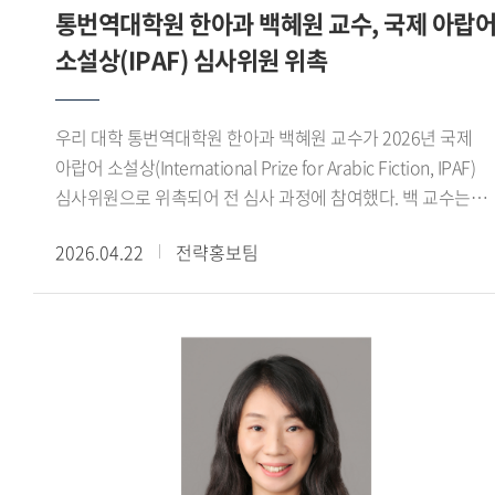
통번역대학원 한아과 백혜원 교수, 국제 아랍
선점하고, 주요 표준화 그룹 신설을 통한 오피니언 리더로
진행해 온 연구들을 종합하여 언어철학사 라는 보다 체계적인
소설상(IPAF) 심사위원 위촉
활동하며, 피지컬 AI 관련 핵심 기술 표준 개발을 통한
저술로 정리하는 것도 중요한 목표 가운데 하나입니다. -
국제표준화 주도권 확보 및 한국의 영향력 확대를 추진한다.
교수님은 평소 굵직한 미술대전에서 수상하는 등 미술 작업도
정성호 교수는 현재 우리 대학원 원장 및 과학기술정통부 ICT
활발히 해오셨습니다. 1980년 한국외국어대학교 그림촌
우리 대학 통번역대학원 한아과 백혜원 교수가 2026년 국제
국제 표준화 명장으로 활동하고 있으며, 인공지능과
동아리에서 그림을 시작했으니 거의 45년 정도 작업해온
아랍어 소설상(International Prize for Arabic Fiction, IPAF)
통신네트워크의 융합을 통한 지능형 네트워크 표준화 부문에서
셈입니다. 솔직히 학부 재학시절에는 공부보다는 그림에
심사위원으로 위촉되어 전 심사 과정에 참여했다. 백 교수는
차세대 전문가 양성을 위한 멘토링과 국제표준화 대응 전략
미쳐있다시피 했습니다. 방학이면 일주일 넘게 스케치 여행을
활발한 심사 활동을 통해 우리 대학의 국제적 위상을 높이는 데
수립 및 국가 ICT 표준화 정책 자문 등도 진행하고 있다.
다녔고, 10여 년간의 독일 유학 시절에도 꾸준히 그림을
2026.04.22
전략홍보팀
기여했다.국제 아랍어 소설상은 아랍 부커상 으로 불리는
그렸습니다. 귀국 후에는 그림촌 졸업생들을 모아서 프러시안
아랍권 최고 권위의 문학상으로, 지난 한 해 동안 아랍권에서
블루 라는 모임을 만들어 해마다 인사동에서 그룹전을 하고
출판된 173권의 아랍어 소설을 대상으로 1년에 걸친 세 차례의
있습니다. 지금도 시간이 있을 때마다 들판으로 스케치를
심사를 통해 수상작을 선정한다. 2026년 수상작은 알제리 작가
떠납니다. 들판을 거닐면서 작품구상을 하고, 연구논문 구상도
사이드 카띠비(Saeed Khatibi)의 『삶의 흐름을 거슬러
합니다. 임진강, 강화도, 교동도, 신도, 시도, 장봉도, 북한산
(Struggling Against the Current of Life)』로, 지난 4월 9일
근처, 한강 어귀, 인천의 북성포구, 만석부두, 화수부두 등을
비대면 방식으로 최종 발표 및 시상식이 진행됐다.이번 심사는
즐겨 찾으며 머릿속에 떠오르는 대로 작품을 구상합니다.
당초 아랍에미리트(UAE) 아부다비에서 개최될 예정이었으나,
자유가 제 작업의 원천이지요. 그러다 8년 전