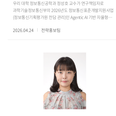
우리 대학 정보통신공학과 정성호 교수가 연구책임자로
찾으려는 시도입니다. 헤라클레이토스는 세계가 끊임없이
과학기술정보통신부의 2026년도 정보통신표준개발지원사업
변화한다고 보았고, 그 변화 속에 질서를 부여하는 원리를
(정보통신기획평가원 전담 관리)인 Agentic AI 기반 자율형
로고스(logos) 라고 불렀습니다. 저는 헤라클레이토스의
네트워크 과제와 피지컬 AI 표준전문연구실 과제에 선정되었다
로고스 개념을 출발점으로 삼아 서양 언어철학 전체의 흐름을
2026.04.24
전략홍보팀
주관연구개발기관(한국외대) 연구책임자(정성호)로 추진하게
하나의 사상적 계보로 다시 읽어보는 작업을 진행했습니다.
될 Agentic AI 기반 자율형 네트워크 과제는 올해 4월부터
쉽게 말해 서양 철학에서 언어와 세계의 관계를 어떻게 이해해
2030년 12월까지 5년간 수행되고, 핵심 공동연구개발기관
왔는가 라는 긴 역사를 하나의 뿌리에서 다시 정리한
(한국외대) 연구책임자(정성호)로 추진하게 될 피지컬 AI
연구입니다.- 이번 수상이 교수님의 언어철학 연구에 미친
표준전문연구실 과제는 올해 4월부터 2033년 12월까지 8년간
영향은 무엇입니까? - 이번 수상은 연구를 마무리했다기보다
한국전자통신연구원(주관) 등과 함께 수행하며, 두 과제의 총
앞으로 더 깊이 탐구해야 할 과제가 남아 있음을 일깨워 준
사업비는 약 69억 규모이다.Agentic AI 기반 자율형 네트워크
계기가 됐습니다. 앞으로는 고대 그리스 철학자들의 언어
과제에서는 다중 AI Agent 시스템이 디바이스 엣지 클라우드를
개념을 보다 체계적으로 정리하고, 이를 중세와 근대의 언어
포함하는 차세대 통신 네트워크 전 구간에서 자율적으로
사상과 연결하는 작업을 계속해 나갈 예정입니다. 특히 언어가
환경을 인지하고, 추론 계획 실행 학습 협업하는 Agentic AI
단순한 의사소통의 도구를 넘어 인간이 세계를 이해하고
기반 종단간 완전 자율형 네트워크 표준 기술을 개발한다.
해석하는 방식과 어떻게 연결되는지 장기적인 연구 주제로
피지컬 AI 표준전문연구실 과제에서는 국제표준화기구의
삼고자 합니다. 매년 몇 편의 논문과 학술대회 발표를 통해
정책위원회 대응 활동을 통해 피지컬 AI 분야 표준화 의제를
이러한 연구를 조금씩 축적해 나갈 생각입니다. 더불어 그동안