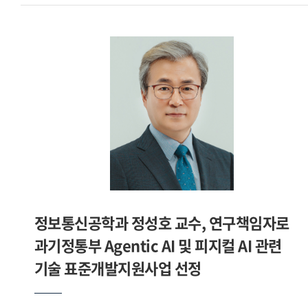
학술연구지원사업 우수성과 50선 에 선정돼 최교진
교육부장관 표창을 수상하셨습니다. 소감을 들려주십시오.지난
10여 년간 약 50편의 텍스트언어학과 수사학, 번역학 및 화용
관련 저 역서와 논문을 집필했습니다. 대표적인 저서로는
텍스트언어학사. 연대기학에서 메타히스토리오그라피로 , 조신
박사(서강대)와 공동저술한 텍스트중심 번역학 등이 있습니다.
2024년 6월에는 한국연구재단 중견연구자에 선정돼 10년간
연구지원을 받게 됐고, 연구 테마는 언어철학사입니다. 이를
발판으로 매해 5편 정도의 언어철학 분야의 연구발표를 해왔고
2025년 12월에 그간 발표한 언어철학사 관련 연구논문들의
성과를 인정받아 2025년 교육부 학술연구지원사업 우수성과
50선 에 선정됐습니다. 수상 소식을 듣고 연구를 향한 제 노력
정보통신공학과 정성호 교수, 연구책임자로
인정받았다는 사실에 매우 기뻤습니다. 또 그동안 꾸준히
과기정통부 Agentic AI 및 피지컬 AI 관련
진행해 온 언어철학 연구가 의미 있게 평가받았다는 점에서 큰
격려가 되었습니다. - 교육부장관 표창을 수상한 연구내용을
기술 표준개발지원사업 선정
소개해 주십시오.이 연구는 서양 언어철학이 어디에서
시작되었는지 고대 철학자 헤라클레이토스의 언어관에서