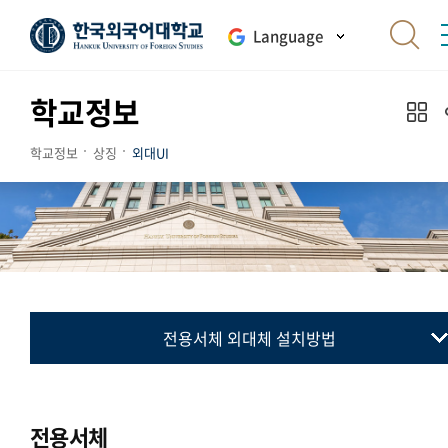
Language
학교정보
학교정보
상징
외대UI
전용서체 외대체 설치방법
교표(심벌마크)
컬러시스템
전용서체
로고타입