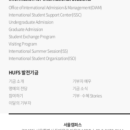
Office of International Admission & Management(OIAM)
International Student Support Center(ISSC)
Undergraduate Admission
Graduate Admission
Student Exchange Program
Visiting Program
International Summer Session(ISS)
International Student Organization(ISO)
HUFS
발전기금
기금 소개
기부자 예우
명예의 전당
기금 소식
참여하기
기부·수혜 Stories
이달의 기부자
서울캠퍼스