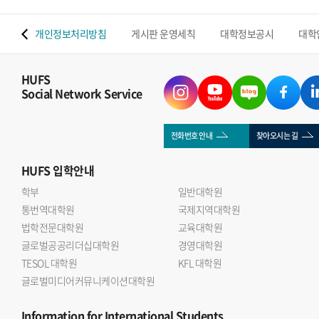
 맵
개인정보처리방침
게시판 운영세칙
대학정보공시
대학
HUFS
Social Network Service
전화번호 안내
찾아오시는 길
HUFS
입학안내
학부
일반대학원
통번역대학원
국제지역대학원
법학전문대학원
교육대학원
글로벌공공리더십대학원
경영대학원
TESOL 대학원
KFL 대학원
글로벌미디어커뮤니케이션대학원
Information
for International Students